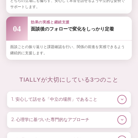
どちらの立場にも偏らず、安心して本音を話せるよう中立的な姿勢で
サポートします。
効果の実感と継続支援
04
面談後のフォローで変化をしっかり定着
面談ごとの振り返りと課題確認を行い、関係の前進を実感できるよう
継続的に支援します。
TIALLYが大切にしている3つのこと
1. 安心して話せる「中立の場所」であること
夫婦の問題は、どちらが正しい・間違っているという単純
な話ではありません。TIALLYでは、一方の味方をするので
2. 心理学に基づいた専門的なアプローチ
はなく、「お二人の関係が少しでも良くなること」を一番
TIALLYでは、夫婦・カップルの関係に特化した心理学的な
のゴールに置いています。