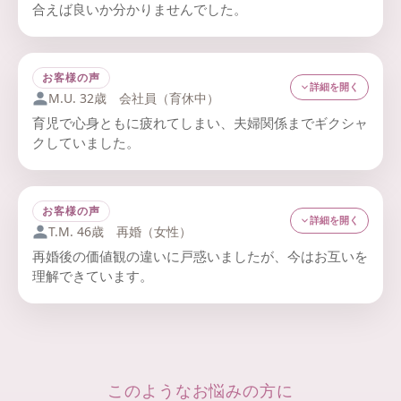
合えば良いか分かりませんでした。
カウンセラーより
一度距離を置いたことで冷静になれた反面、再び話すのが
お互いが「勝とうとする会話」になっていたため、主
怖くなっていました。カウンセリングで“関係再構築のステ
語を“私”に戻す練習を実施。「あなたが悪い」ではな
ップ” を学び、今は穏やかに連絡を取れるようになっていま
お客様の声
く 「私はこう感じた」と言い換えることで、感情が整
詳細を開く
す。
M.U. 32歳 会社員（育休中）
理され、建設的な会話が進みます。
育児で心身ともに疲れてしまい、夫婦関係までギクシャ
クしていました。
カウンセラーより
夫の何気ない言葉にイライラしてしまい、自分でも抑えら
別居期間は「冷却」ではなく「整理と準備」の時間。
れなくなっていました。話を聞いてもらう中で、 「頑張ら
感情の温度を整え、再開時のルール（時間・場所・話
なきゃ」ではなく「頼ってもいい」と思えるようになりま
お客様の声
題）を明確化することで、 再接点がスムーズにいきま
詳細を開く
した。
T.M. 46歳 再婚（女性）
す。
再婚後の価値観の違いに戸惑いましたが、今はお互いを
理解できています。
カウンセラーより
以前の結婚との比較をしてしまい、相手に厳しくなってい
育児期は“我慢より分担”が鍵。「疲れた」「助けて」
ました。「今の2人の関係」に焦点を当てることで、 新しい
を言葉にすることが信頼を強くします。共感をベース
家族の形を築けています。
に再スタートできました。
カウンセラーより
このようなお悩みの方に