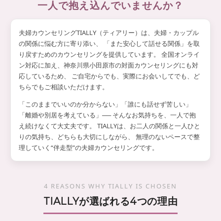
婦
一人で抱え込んでいませんか？
顔
相
を
談
取
夫婦カウンセリングTIALLY（ティアリー）は、夫婦・カップル
り
戻
の関係に悩む方に寄り添い、 「また安心して話せる関係」を取
せ
り戻すためのカウンセリングを提供しています。 全国オンライ
る
ン対応に加え、神奈川県小田原市の対面カウンセリングにも対
よ
応しているため、 ご自宅からでも、実際にお会いしてでも、ど
う
ちらでもご相談いただけます。
お
手
「このままでいいのか分からない」「誰にも話せず苦しい」
伝
い
「離婚や別居を考えている」── そんなお気持ちを、一人で抱
し
え続けなくて大丈夫です。 TIALLYは、お二人の関係と一人ひと
ま
りの気持ち、どちらも大切にしながら、 無理のないペースで整
す
理していく“伴走型”の夫婦カウンセリングです。
。
4 REASONS WHY TIALLY IS CHOSEN
TIALLYが選ばれる4つの理由