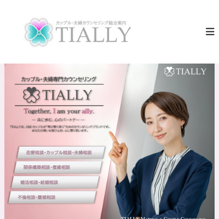
コ
ン
夫
T
I
テ
婦
A
ン
カ
L
ツ
ウ
L
へ
Y
ン
ス
は
セ
キ
、
リ
全
ッ
国
プ
ン
の
グ
夫
T
婦
・
I
カ
A
ッ
L
プ
ル
L
の
Y
“
【
再
出
公
発
式
”