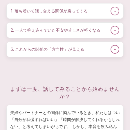
1. 落ち着いて話し合える関係が戻ってくる
TIALLYでは、まず「安全に話せる環境」を整えるところか
ら始めます。感情がぶつかると、何を話しても相手に届き
2. 一人で抱え込んでいた不安や苦しさが軽くなる
ません。
「どう思われるか不安」「自分が悪いのでは」と悩み続け
心の負担が軽くなると、お互いの本当の気持ちが見え、自
ると、心が消耗してしまいます。
3. これからの関係の「方向性」が見える
然と会話しやすい関係へと変化していきます。
TIALLYでは気持ちを丁寧に整理し、心の余裕を取り戻せる
TIALLYでは希望や理想の関係を一緒に整理し、無理のない
ようサポートします。
ステップに落とし込みます。
関係修復・別居調整・距離の取り方なども、お二人の状況
に合わせてサポートします。
まずは一度、話してみることから始めません
か？
夫婦やパートナーとの関係に悩んでいるとき、私たちはつい
「自分が我慢すればいい」「時間が解決してくれるかもしれ
ない」と考えてしまいがちです。 しかし、本音を飲み込ん