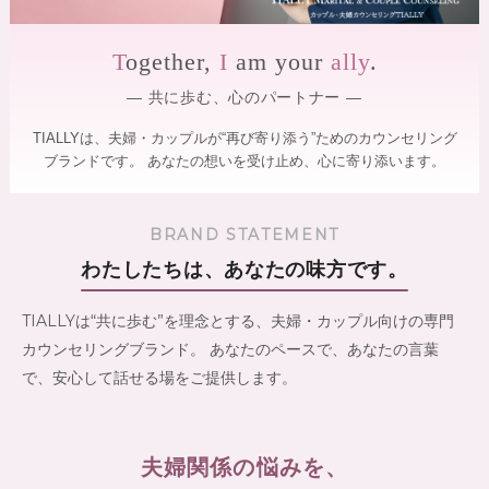
】
を
サ
｜
ポ
T
ogether,
I
am your
ally
.
全
ー
国
ト
― 共に歩む、心のパートナー ―
し
オ
ま
TIALLYは、夫婦・カップルが“再び寄り添う”ためのカウンセリング
ン
す
ブランドです。
あなたの想いを受け止め、心に寄り添います。
ラ
。
専
イ
門
ン
の
BRAND STATEMENT
対
カ
わたしたちは、あなたの味方です。
ウ
応
ン
・
セ
TIALLYは“共に歩む”を理念とする、夫婦・カップル向けの専門
カ
ラ
ー
カウンセリングブランド。
あなたのペースで、あなたの言葉
ッ
が
で、安心して話せる場をご提供します。
プ
寄
ル
り
添
・
い
夫
夫婦関係の悩みを、
、
笑