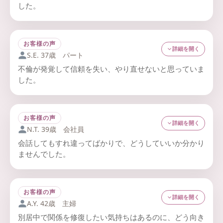
した。
これまで話し合いになると感情的になってしまい、毎回ケ
ンカで終わっていました。オンラインでの初回から 「止め
る・整える・進める」の進行で落ち着いて話せ、パートナ
お客様の声
詳細を開く
ーの考えも初めて理解できた気がします。
S.E. 37歳 パート
不倫が発覚して信頼を失い、やり直せないと思っていま
した。
カウンセラーより
相手の怒りと悲しみを前に自分を責め続けていました。過
「避ける→爆発」を断ち切るために、まず“安心して止
去の整理と未来の約束を分けて話すことで、 少しずつ関係
まれる場”をつくりました。事実と感情を分け、 合意
の再構築が進んでいます。
お客様の声
できる着地点（当面の約束）を一緒に設計。次回は家
詳細を開く
N.T. 39歳 会社員
庭内の連絡ルールを具体化し、衝突前に“合図を出
会話してもすれ違ってばかりで、どうしていいか分かり
カウンセラーより
す”ところまで伴走します。
ませんでした。
信頼回復は「謝罪」よりも「継続的な再現性」。小さ
自分の言葉が相手に届かない、理解されないと感じていま
な約束を守り続けることで安心が戻り、やり直す力が
した。カウンセリングで「伝え方の癖」を一緒に見直した
育ちます。
ことで、 少しずつ落ち着いて話せるようになり、関係が前
お客様の声
詳細を開く
向きになりました。
A.Y. 42歳 主婦
別居中で関係を修復したい気持ちはあるのに、どう向き