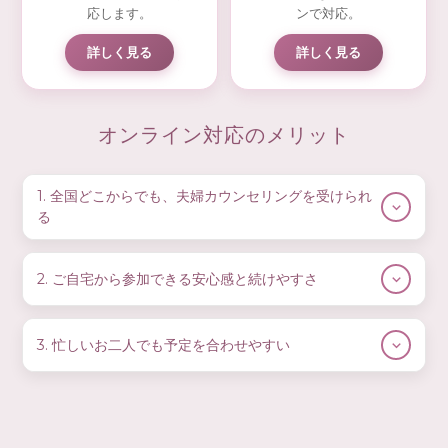
応します。
ンで対応。
詳しく見る
詳しく見る
オンライン対応のメリット
1. 全国どこからでも、夫婦カウンセリングを受けられ
る
オンラインでのご相談であれば、距離に関係なく、全国どの地
域からでもTIALLYの夫婦カウンセリングをご利用いただけま
2. ご自宅から参加できる安心感と続けやすさ
す。「近くに相談できる場所がない」「引っ越しが多い」とい
う方でも、拠点に通うことなく継続してサポートを受けること
慣れない場所に出向くよりも、自宅など「落ち着ける環境」か
ができます。
ら参加できることで、緊張が和らぎ、本音を話しやすくなる方
3. 忙しいお二人でも予定を合わせやすい
も多くいらっしゃいます。人目を気にせず、感情が揺れ動く場
地域による選択肢の少なさに悩むことなく、お二人に合ったカ
面でも安心して話せるのがオンラインの特徴です。
仕事・家事・育児でお忙しいご夫婦にとって、「同じ時間に同
ウンセラーと出会えることはオンラインならではの大きなメリ
じ場所へ行く」ことは大きなハードルになることがあります。
ットです。
天候や体調、移動時間の心配が少ない分、負担を抑えながらセ
オンラインであれば移動時間がかからないため、平日の夜や休
ッションを続けやすく、結果的に関係性の変化につながりやす
日のすき間時間など、お二人のライフスタイルに合わせて調整