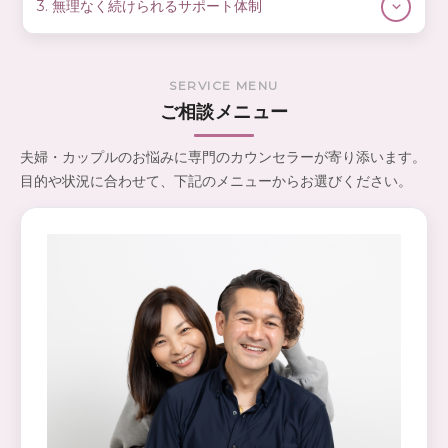
視点から、「どこですれ違いが生まれているのか」「本当
3. 無理なく続けられるサポート体制
怒りや悲しみ、不安、寂しさ、言えなかった本音も、その
はどんな関係を望んでいるのか」を一緒に整理します。
夫婦関係は、一度のカウンセリングだけで劇的に変わるも
まま話していただいて大丈夫です。話したくないことは話
感情のコントロール、コミュニケーションの癖、役割期待
のではありません。だからこそTIALLYでは、初回ヒアリン
さなくても構いません。安心して本音を出せるよう、守秘
SERVICE MENU
のズレなど、関係悪化の背景にはいくつかの共通したパタ
グから継続サポートまで、基本的に同じカウンセラーが担
義務とプライバシー保護を徹底した環境でお迎えします。
ご相談メニュー
ーンがあります。それらを丁寧に紐解きながら、少しず
当し、お二人の歩幅に合わせて進めていきます。
つ“話しやすい関係”へと整えていきます。
お一人ずつの個別カウンセリングと、ペアカウンセリング
夫婦・カップルのお悩みに専門のカウンセラーが寄り添います。
を組み合わせるなど、状況に合わせて柔軟にご提案しま
目的や状況に合わせて、下記のメニューからお選びください。
す。「いきなり二人で話すのは不安…」という場合は、お
一人でのご相談から始めることも可能です。