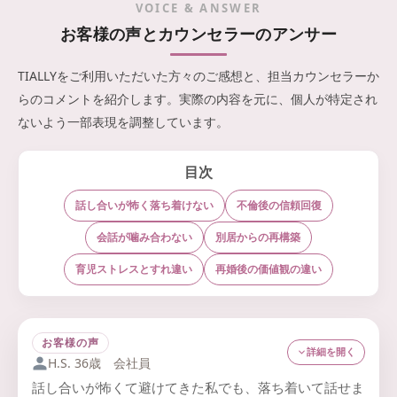
VOICE & ANSWER
いというメリットもあります。
しやすくなります。
お客様の声とカウンセラーのアンサー
負担を減らしながら、お二人で向き合う時間を定期的に確保す
ることができるため、無理なくカウンセリングを続けたい方に
TIALLYをご利用いただいた方々のご感想と、担当カウンセラーか
とって、オンライン対応は大きな味方になります。
らのコメントを紹介します。実際の内容を元に、個人が特定され
ないよう一部表現を調整しています。
目次
話し合いが怖く落ち着けない
不倫後の信頼回復
会話が噛み合わない
別居からの再構築
育児ストレスとすれ違い
再婚後の価値観の違い
お客様の声
詳細を開く
H.S. 36歳 会社員
話し合いが怖くて避けてきた私でも、落ち着いて話せま