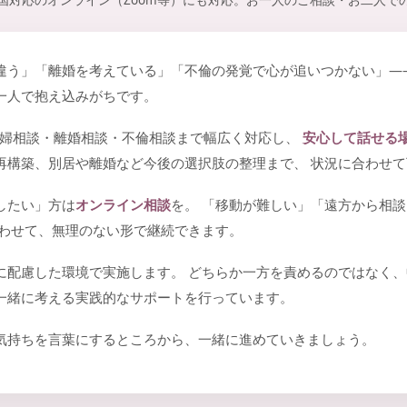
国対応のオンライン（Zoom等）にも対応。お一人のご相談・お二人で
違う」「離婚を考えている」「不倫の発覚で心が追いつかない」―
一人で抱え込みがちです。
談・夫婦相談・離婚相談・不倫相談まで幅広く対応し、
安心して話せる
再構築、別居や離婚など今後の選択肢の整理まで、 状況に合わせ
したい」方は
オンライン相談
を。 「移動が難しい」「遠方から相
合わせて、無理のない形で継続できます。
に配慮した環境で実施します。 どちらか一方を責めるのではなく、
一緒に考える実践的なサポートを行っています。
気持ちを言葉にするところから、一緒に進めていきましょう。