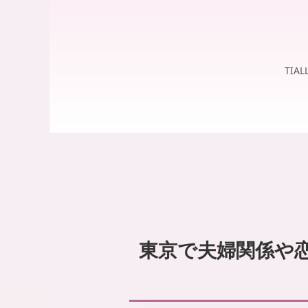
婦
ー
が
相
寄
談
り
添
TI
い
、
笑
顔
を
取
り
戻
せ
る
よ
う
東京で夫婦関係や
お
手
伝
い