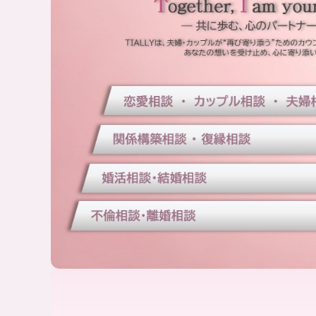
“
式
再
】
出
｜
発
全
”
国
を
オ
サ
ポ
ン
ー
ラ
ト
イ
し
ン
ま
対
す
応
。
・
専
門
カ
の
ッ
カ
プ
ウ
ル
ン
・
セ
夫
ラ