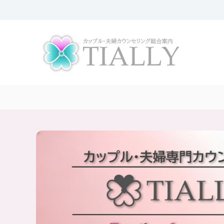
コ
ン
夫
T
テ
婦
I
ン
A
ツ
カ
L
へ
ウ
L
ス
ン
Y
キ
セ
は
ッ
リ
、
プ
ン
全
グ
国
の
T
夫
I
婦
A
・
L
カ
L
ッ
Y
プ
【
ル
の
公