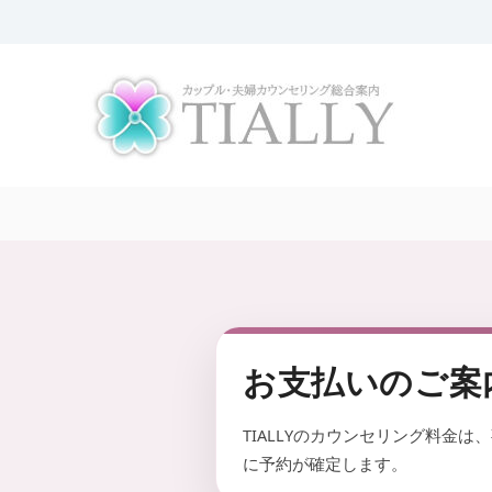
コ
ン
夫
T
テ
婦
I
ン
A
ツ
カ
L
へ
ウ
L
ス
ン
Y
キ
セ
は
ッ
リ
、
プ
ン
全
グ
国
の
T
夫
I
婦
A
・
L
お支払いのご案
カ
L
ッ
Y
プ
TIALLYのカウンセリング料金
【
ル
に予約が確定します。
の
公