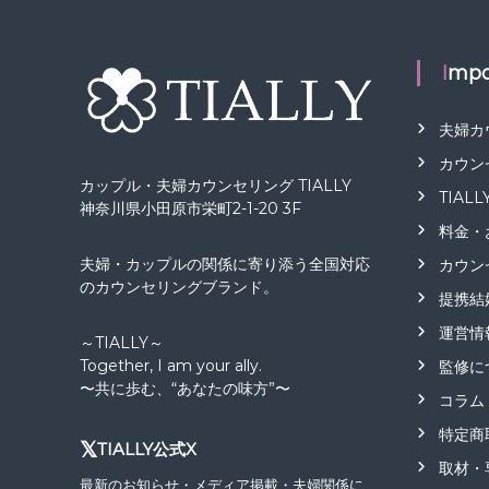
Impo
夫婦カ
カウン
カップル・夫婦カウンセリング TIALLY
TIAL
神奈川県小田原市栄町2-1-20 3F
料金・
夫婦・カップルの関係に寄り添う全国対応
カウン
のカウンセリングブランド。
提携結
運営情
～TIALLY～
Together, I am your ally.
監修に
〜共に歩む、“あなたの味方”〜
コラム
特定商
𝕏
TIALLY公式X
取材・
最新のお知らせ・メディア掲載・夫婦関係に