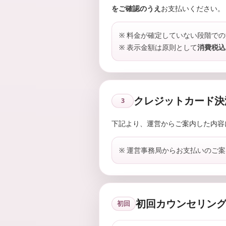
婦
ー
をご確認のうえ
お支払いください。
が
相
寄
談
※ 料金が確定していない段階で
り
※ 表示金額は原則として
消費税込
添
い
、
笑
顔
クレジットカード決済
3
を
取
下記より、運営からご案内した内容
り
戻
せ
※ 運営事務局からお支払いのご
る
よ
う
お
手
初回カウンセリン
初回
伝
い