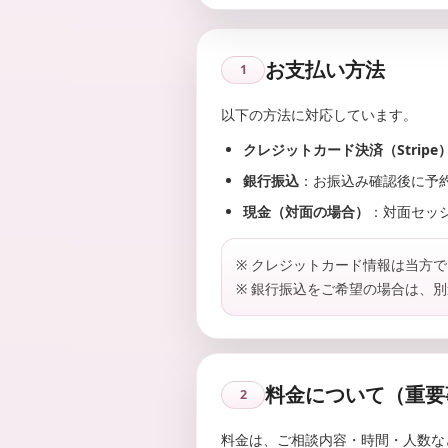
“
式
再
】
出
｜
発
お支払い方法
1
全
”
国
を
以下の方法に対応しています。
オ
サ
ポ
クレジットカード決済（Stripe
ン
ー
ラ
銀行振込
：お振込み確認後に予
ト
イ
現金（対面の場合）
：対面セッ
し
ン
ま
対
す
※ クレジットカード情報は当方で
応
。
※ 銀行振込をご希望の場合は、
・
専
門
カ
の
ッ
カ
プ
ウ
料金について（重要
ル
2
ン
・
セ
料金は、ご相談内容・時間・人数な
夫
ラ