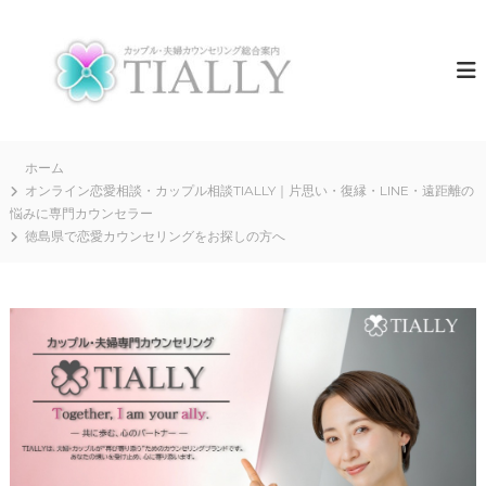
コ
ン
夫
T
I
テ
婦
A
ン
カ
L
ツ
ウ
L
へ
Y
ン
ス
は
セ
キ
ホーム
、
リ
全
ッ
オンライン恋愛相談・カップル相談TIALLY｜片思い・復縁・LINE・遠距離の
国
プ
悩みに専門カウンセラー
ン
の
徳島県で恋愛カウンセリングをお探しの方へ
グ
夫
T
婦
・
I
カ
A
ッ
L
プ
ル
L
の
Y
“
【
再
出
公
発
式
”