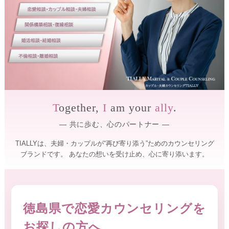
】
を
サ
｜
ポ
全
ー
国
ト
し
オ
ま
ン
す
ラ
。
専
イ
門
ン
T
ogether,
I
am your
ally
.
の
対
カ
― 共に歩む、心のパートナー ―
ウ
応
ン
・
TIALLYは、夫婦・カップルが“再び寄り添う”ためのカウンセリング
セ
カ
ラ
ブランドです。
あなたの想いを受け止め、心に寄り添います。
ー
ッ
が
プ
寄
ル
り
添
・
徳島県で恋愛カウンセリングを
い
夫
、
お探しの方へ
笑