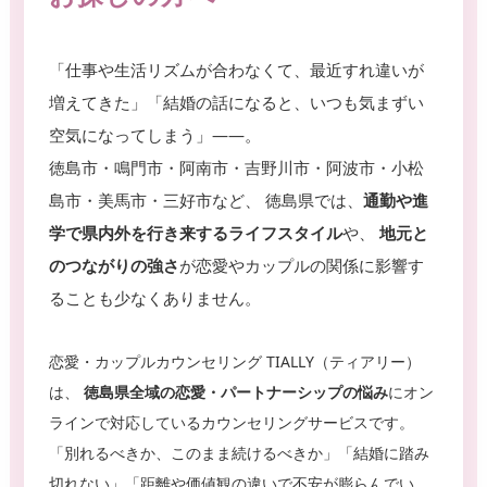
婦
顔
相
を
談
取
「仕事や生活リズムが合わなくて、最近すれ違いが
り
戻
増えてきた」「結婚の話になると、いつも気まずい
せ
空気になってしまう」――。
る
よ
徳島市・鳴門市・阿南市・吉野川市・阿波市・小松
う
お
島市・美馬市・三好市など、 徳島県では、
通勤や進
手
学で県内外を行き来するライフスタイル
や、
地元と
伝
い
のつながりの強さ
が恋愛やカップルの関係に影響す
し
ま
ることも少なくありません。
す
。
恋愛・カップルカウンセリング TIALLY（ティアリー）
は、
徳島県全域の恋愛・パートナーシップの悩み
にオン
ラインで対応しているカウンセリングサービスです。
「別れるべきか、このまま続けるべきか」「結婚に踏み
切れない」「距離や価値観の違いで不安が膨らんでい