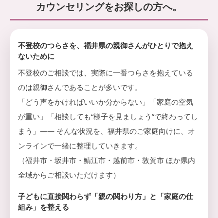
婦
カウンセリングをお探しの方へ。
顔
相
を
談
取
り
戻
不登校のつらさを、福井県の親御さんがひとりで抱え
せ
ないために
る
よ
不登校のご相談では、実際に一番つらさを抱えている
う
のは親御さんであることが多いです。
お
手
「どう声をかければいいか分からない」「家庭の空気
伝
い
が重い」「相談しても“様子を見ましょう”で終わってし
し
まう」—— そんな状況を、福井県のご家庭向けに、オ
ま
す
ンラインで一緒に整理していきます。
。
（福井市・坂井市・鯖江市・越前市・敦賀市 ほか県内
全域からご相談いただけます）
子どもに直接関わらず「親の関わり方」と「家庭の仕
組み」を整える