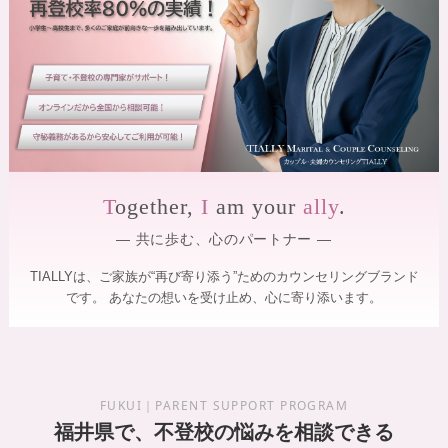
】
を
サ
｜
ポ
全
ー
国
ト
し
オ
ま
ン
す
ラ
。
専
イ
門
T
ogether,
I
am your
ally
.
ン
の
対
カ
― 共に歩む、心のパートナー ―
ウ
応
ン
・
TIALLYは、ご家族が“再び寄り添う”ためのカウンセリングブランド
セ
です。
あなたの想いを受け止め、心に寄り添います。
カ
ラ
ー
ッ
が
プ
寄
ル
り
添
・
FUKUI｜PARENT SUPPORT PROGRAM
い
夫
福井県で、不登校の悩みを相談できる
、
笑