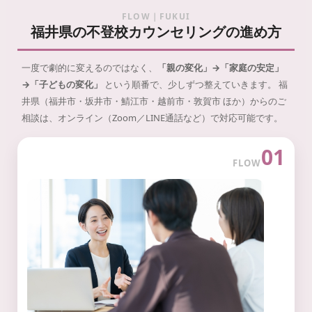
FLOW｜FUKUI
福井県の不登校カウンセリングの進め方
一度で劇的に変えるのではなく、
「親の変化」→「家庭の安定」
→「子どもの変化」
という順番で、少しずつ整えていきます。
福
井県（福井市・坂井市・鯖江市・越前市・敦賀市 ほか）からのご
相談は、オンライン（Zoom／LINE通話など）で対応可能です。
01
FLOW