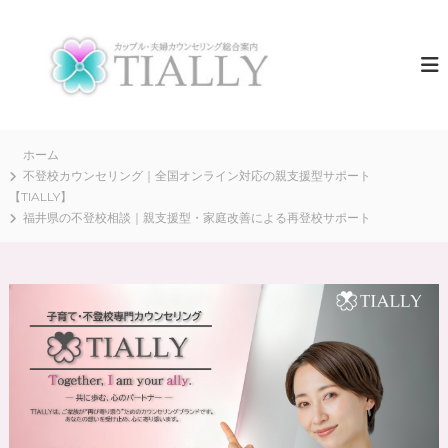
コ
ン
夫
T
I
テ
婦
A
ン
カ
L
ツ
ウ
L
へ
Y
ン
ス
は
セ
キ
ホーム
、
リ
全
ッ
不登校カウンセリング｜全国オンライン対応の親支援型サポート
国
プ
【TIALLY】
ン
の
福井県の不登校相談｜親支援型・家庭改善による再登校サポート
グ
夫
T
婦
・
I
カ
A
ッ
L
プ
ル
L
の
Y
“
【
再
出
公
発
式
”