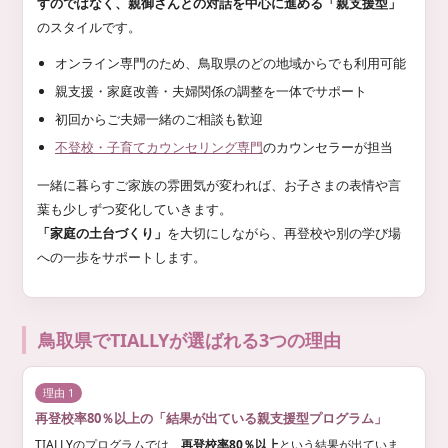
すのではなく、親御さんとの対話を中心に進める「親支援型」
のスタイルです。
オンライン専門のため、鳥取県のどの地域からでも利用可能
親支援・家庭改善・夫婦関係の調整を一体でサポート
初回からご夫婦一緒のご相談も歓迎
不登校・子育てカウンセリング専門
のカウンセラーが担当
一緒に暮らすご家族の雰囲気が変われば、お子さまの表情や言
葉も少しずつ変化していきます。
「家庭の土台づくり」
を大切にしながら、再登校や別の学び場
への一歩をサポートします。
鳥取県でTIALLYが選ばれる3つの理由
理由 1
再登校率80％以上の「結果が出ている親支援型プログラム」
TIALLYのプログラムでは、
再登校率80％以上
という結果が出ていま