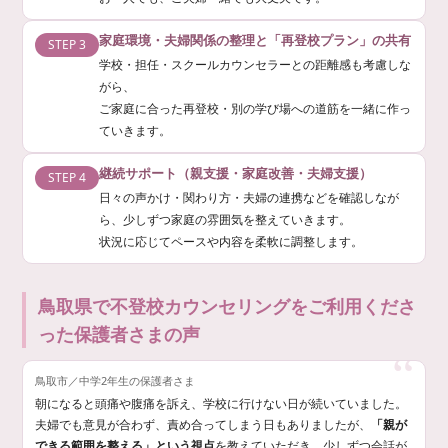
家庭環境・夫婦関係の整理と「再登校プラン」の共有
STEP 3
学校・担任・スクールカウンセラーとの距離感も考慮しな
がら、
ご家庭に合った再登校・別の学び場への道筋を一緒に作っ
ていきます。
継続サポート（親支援・家庭改善・夫婦支援）
STEP 4
日々の声かけ・関わり方・夫婦の連携などを確認しなが
ら、少しずつ家庭の雰囲気を整えていきます。
状況に応じてペースや内容を柔軟に調整します。
鳥取県で不登校カウンセリングをご利用くださ
った保護者さまの声
鳥取市／中学2年生の保護者さま
朝になると頭痛や腹痛を訴え、学校に行けない日が続いていました。
夫婦でも意見が合わず、責め合ってしまう日もありましたが、
「親が
できる範囲を整える」という視点
を教えていただき、少しずつ会話が