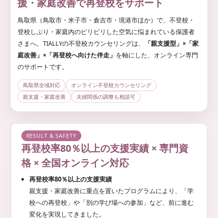
婦
援・家庭改善で再登校をサポート
顔
相
を
鳥取県（鳥取市・米子市・倉吉市・境港市ほか）で、不登校・
談
取
登校しぶり・家庭内のピリピリした空気に悩まれている保護者
り
戻
さまへ。TIALLYの不登校カウンセリングは、
「親支援型」×「家
せ
庭改善」×「再登校へ向けた伴走」
を軸にした、オンライン専門
る
のサポートです。
よ
う
鳥取県全域対応
オンライン不登校カウンセリング
お
手
親支援・家庭改善
夫婦関係の調整も相談可
伝
い
し
ま
RESULT & SAFETY
す
再登校率80％以上の支援実績 × 専門資
。
格 × 全国オンライン対応
再登校率80％以上の支援実績
親支援・家庭改善に重点を置いたプログラムにより、「学
校への再登校」や「別の学び場への参加」など、前に進む
変化を実現してきました。