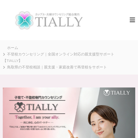
コ
ン
夫
T
I
テ
婦
A
ン
カ
L
ツ
ウ
L
へ
Y
ン
ス
は
セ
キ
ホーム
、
リ
全
ッ
不登校カウンセリング｜全国オンライン対応の親支援型サポート
国
プ
【TIALLY】
ン
の
鳥取県の不登校相談｜親支援・家庭改善で再登校をサポート
グ
夫
T
婦
・
I
カ
A
ッ
L
プ
ル
L
の
Y
“
【
再
出
公
発
式
”