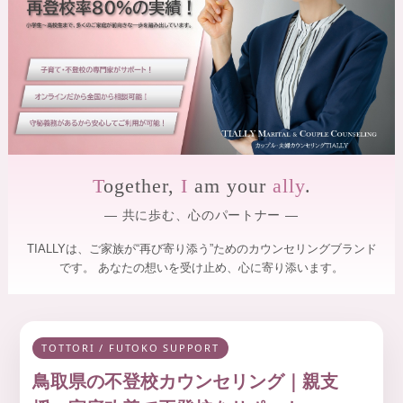
】
を
サ
｜
ポ
全
ー
国
ト
し
オ
ま
ン
す
ラ
。
専
イ
門
T
ogether,
I
am your
ally
.
ン
の
対
カ
― 共に歩む、心のパートナー ―
ウ
応
ン
・
TIALLYは、ご家族が“再び寄り添う”ためのカウンセリングブランド
セ
です。
あなたの想いを受け止め、心に寄り添います。
カ
ラ
ー
ッ
が
プ
寄
ル
り
TOTTORI / FUTOKO SUPPORT
添
・
い
鳥取県の不登校カウンセリング｜親支
夫
、
笑