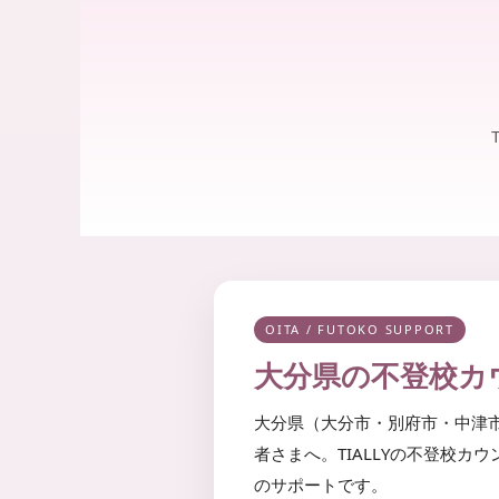
婦
ー
が
相
寄
談
り
添
い
、
笑
顔
を
取
り
戻
せ
OITA / FUTOKO SUPPORT
る
大分県の不登校カ
よ
う
お
大分県（大分市・別府市・中津
手
者さまへ。TIALLYの不登校カ
伝
のサポートです。
い