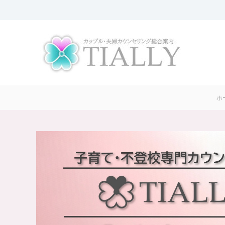
コ
ン
夫
T
テ
婦
I
ン
A
ツ
カ
L
へ
ウ
L
ス
ン
Y
キ
セ
は
ッ
リ
ホ
、
プ
ン
全
グ
国
の
T
夫
I
婦
A
・
L
カ
L
ッ
Y
プ
【
ル
の
公