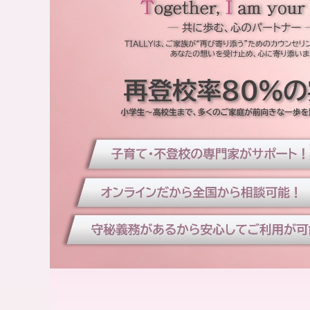
“
式
再
】
出
｜
発
全
”
国
を
オ
サ
ポ
ン
ー
ラ
ト
イ
し
ン
ま
対
す
応
。
・
専
門
カ
の
ッ
カ
プ
ウ
ル
ン
・
セ
夫
ラ