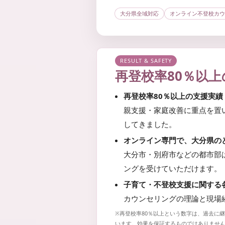
し
大分県全域対応
オンライン不登校カウ
ま
す
。
RESULT & SAFETY
再登校率80％以上
再登校率80％以上の支援実績
親支援・家庭改善に重点を置
してきました。
オンライン専門で、大分県の
大分市・別府市などの都市部
ングを受けていただけます。
子育て・不登校支援に関する
カウンセリングの理論と現場
※再登校率80％以上という数字は、過去に
います。効果を保証するものではありませ