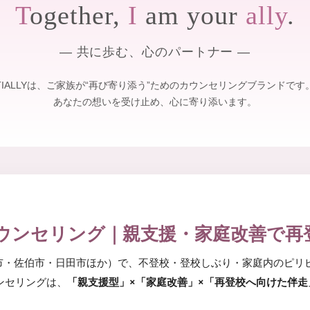
T
ogether,
I
am your
ally
.
― 共に歩む、心のパートナー ―
TIALLYは、ご家族が“再び寄り添う”ためのカウンセリングブランドです
あなたの想いを受け止め、心に寄り添います。
ウンセリング｜親支援・家庭改善で再
市・佐伯市・日田市ほか）で、不登校・登校しぶり・家庭内のピリ
ウンセリングは、
「親支援型」×「家庭改善」×「再登校へ向けた伴走