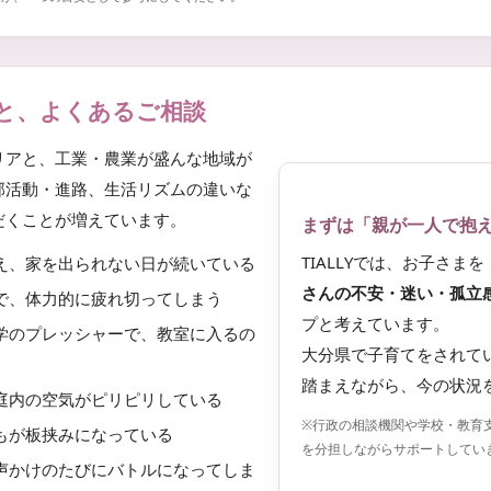
と、よくあるご相談
リアと、工業・農業が盛んな地域が
部活動・進路、生活リズムの違いな
だくことが増えています。
まずは「親が一人で抱
TIALLYでは、お子さ
え、家を出られない日が続いている
さんの不安・迷い・孤立
で、体力的に疲れ切ってしまう
プと考えています。
学のプレッシャーで、教室に入るの
大分県で子育てをされて
踏まえながら、今の状況
庭内の空気がピリピリしている
※行政の相談機関や学校・教育
もが板挟みになっている
を分担しながらサポートしてい
声かけのたびにバトルになってしま