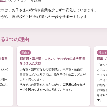
われば、お子さまの表情や言葉も少しずつ変化していきます。
ながら、再登校や別の学び場への一歩をサポートします。
れる3つの理由
理由 2
理由 3
支援型
都市部・沿岸部・山あい、それぞれの通学事情
顔出し
をふまえた支援
「オン
上
という
大分市・別府市などの都市部と、中津市・佐伯市・
と不安
日田市などのエリアでは、通学事情や生活リズムが
カメラ
び場へ
大きく異なります。
っては
切にし
それぞれの背景をふまえながら、
ご家庭に合ったペ
お顔を
ースや関わり方
を一緒に考えていきます。
お聞き
を守り
す。