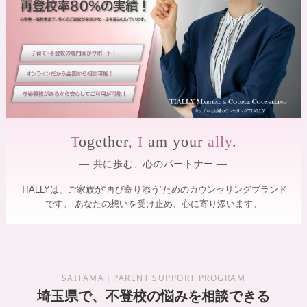
】
を
サ
｜
ポ
全
ー
国
ト
し
オ
ま
ン
す
ラ
。
専
イ
門
T
ogether,
I
am your
ally
.
ン
の
対
カ
― 共に歩む、心のパートナー ―
ウ
応
ン
・
TIALLYは、ご家族が“再び寄り添う”ためのカウンセリングブランド
セ
です。
あなたの想いを受け止め、心に寄り添います。
カ
ラ
ー
ッ
が
プ
寄
ル
り
添
・
SAITAMA｜PARENT SUPPORT PROGRAM
い
夫
埼玉県で、不登校の悩みを相談できる
、
笑