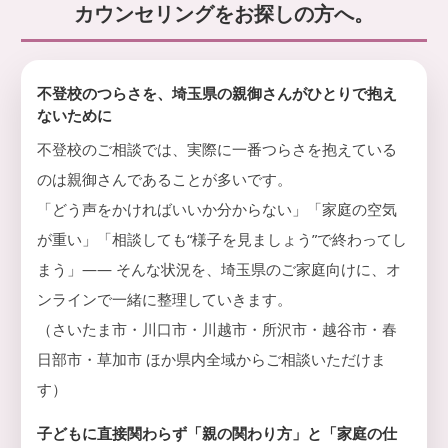
婦
カウンセリングをお探しの方へ。
顔
相
を
談
取
り
戻
不登校のつらさを、埼玉県の親御さんがひとりで抱え
せ
ないために
る
よ
不登校のご相談では、実際に一番つらさを抱えている
う
のは親御さんであることが多いです。
お
手
「どう声をかければいいか分からない」「家庭の空気
伝
い
が重い」「相談しても“様子を見ましょう”で終わってし
し
まう」—— そんな状況を、埼玉県のご家庭向けに、オ
ま
す
ンラインで一緒に整理していきます。
。
（さいたま市・川口市・川越市・所沢市・越谷市・春
日部市・草加市 ほか県内全域からご相談いただけま
す）
子どもに直接関わらず「親の関わり方」と「家庭の仕