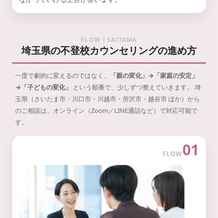
FLOW｜SAITAMA
埼玉県の不登校カウンセリングの進め方
一度で劇的に変えるのではなく、
「親の変化」→「家庭の安定」
→「子どもの変化」
という順番で、少しずつ整えていきます。
埼
玉県（さいたま市・川口市・川越市・所沢市・越谷市 ほか）から
のご相談は、オンライン（Zoom／LINE通話など）で対応可能で
す。
01
FLOW