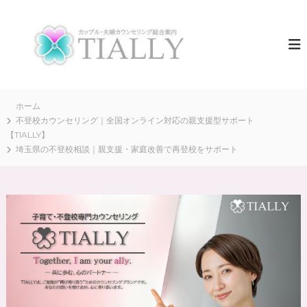
コ
ン
夫
T
I
テ
婦
A
ン
カ
L
ツ
ウ
L
へ
Y
ン
ス
は
セ
キ
ホーム
、
リ
全
ッ
不登校カウンセリング｜全国オンライン対応の親支援型サポート
国
プ
【TIALLY】
ン
の
埼玉県の不登校相談｜親支援・家庭改善で再登校をサポート
グ
夫
T
婦
・
I
カ
A
ッ
L
プ
ル
L
の
Y
“
【
再
出
公
発
式
”