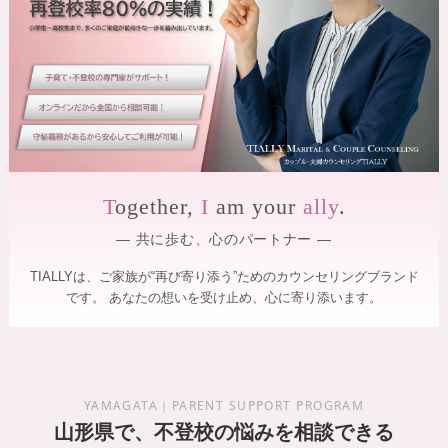
】
を
サ
｜
ポ
全
ー
国
ト
し
オ
ま
ン
す
ラ
。
専
イ
門
T
ogether,
I
am your
ally
.
ン
の
対
カ
― 共に歩む、心のパートナー ―
ウ
応
ン
・
TIALLYは、ご家族が“再び寄り添う”ためのカウンセリングブランド
セ
です。
あなたの想いを受け止め、心に寄り添います。
カ
ラ
ー
ッ
が
プ
寄
ル
り
添
・
YAMAGATA｜PARENT SUPPORT PROGRAM
い
夫
山形県で、不登校の悩みを相談できる
、
笑