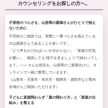
婦
カウンセリングをお探しの方へ。
顔
相
を
談
取
り
戻
不登校のつらさを、山形県の親御さんがひとりで抱え
せ
ないために
る
よ
不登校のご相談では、実際に一番つらさを抱えている
う
のは親御さんであることが多いです。
お
手
「どう声をかければいいか分からない」「家庭の空気
伝
い
が重い」「相談しても“様子を見ましょう”で終わってし
し
まう」—— そんな状況を、山形県のご家庭向けに、オ
ま
す
ンラインで一緒に整理していきます。
。
（山形市・天童市・米沢市・鶴岡市・酒田市など県内
全域からご相談いただけます）
子どもに直接関わらず「親の関わり方」と「家庭の仕
組み」を整える