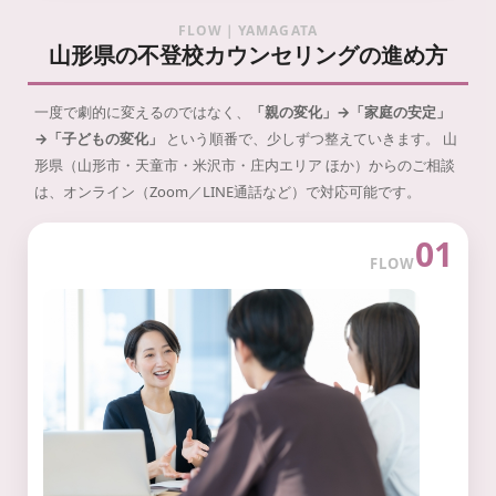
FLOW｜YAMAGATA
山形県の不登校カウンセリングの進め方
一度で劇的に変えるのではなく、
「親の変化」→「家庭の安定」
→「子どもの変化」
という順番で、少しずつ整えていきます。
山
形県（山形市・天童市・米沢市・庄内エリア ほか）からのご相談
は、オンライン（Zoom／LINE通話など）で対応可能です。
01
FLOW