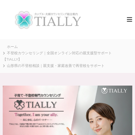
コ
ン
夫
T
I
テ
婦
A
ン
カ
L
ツ
ウ
L
へ
Y
ン
ス
は
セ
キ
ホーム
、
リ
全
ッ
不登校カウンセリング｜全国オンライン対応の親支援型サポート
国
プ
【TIALLY】
ン
の
山形県の不登校相談｜親支援・家庭改善で再登校をサポート
グ
夫
T
婦
・
I
カ
A
ッ
L
プ
ル
L
の
Y
“
【
再
出
公
発
式
”